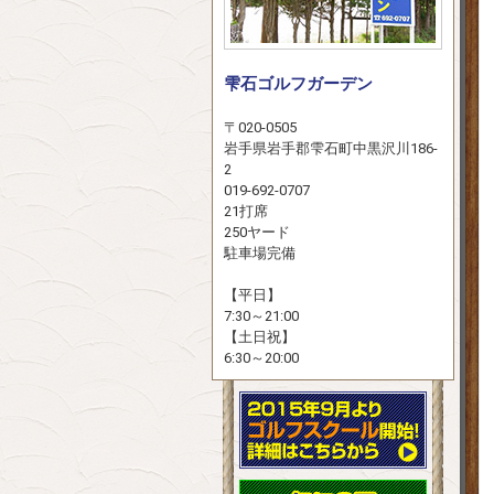
雫石ゴルフガーデン
〒020-0505
岩手県岩手郡雫石町中黒沢川186-
2
019-692-0707
21打席
250ヤード
駐車場完備
【平日】
7:30～21:00
【土日祝】
6:30～20:00