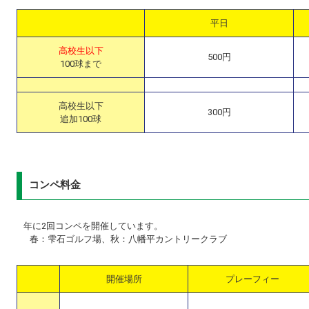
平日
高校生以下
500円
100球まで
高校生以下
300円
追加100球
コンペ料金
年に2回コンペを開催しています。
春：雫石ゴルフ場、秋：八幡平カントリークラブ
開催場所
プレーフィー